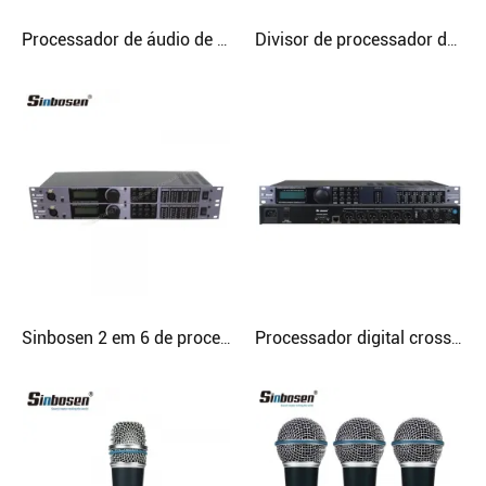
Processador de áudio de som profissional Sinbosen AD48 4 entradas e 8 saídas de alto-falante digital gerenciar processador
Divisor de processador de alto-falante digital Sinbosen D-448 4 em 8 saídas
Sinbosen 2 em 6 de processador de áudio digital profissional
Processador digital crossover 2 em 6 saídas Sinbosen D-260