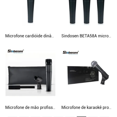
Microfone cardióide dinâmico de mão profissional Sinbosen BETA57A com fio
Sindosen BETA58A microfone dinâmico com fio profissional de alta qualidade e baixo preço
Microfone de mão profissional de alto nível e baixo ruído Sinbosen SM57 com fio
Microfone de karaokê profissional de alta qualidade Sinbosen SM58 com fio