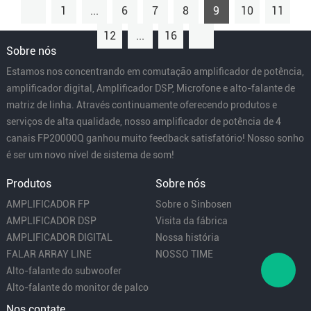
1
...
6
7
8
9
10
11
12
...
16
Sobre nós
Estamos nos concentrando em comutação amplificador de potência,
amplificador digital, Amplificador DSP, Microfone e alto-falante de
matriz de linha. Através continuamente oferecendo produtos e
serviços de alta qualidade, nosso amplificador de potência de 4
canais FP20000Q ganhou muito feedback satisfatório! Nosso sonho
é ser um novo nível de sistema de som!
Produtos
Sobre nós
AMPLIFICADOR FP
Sobre o Sinbosen
AMPLIFICADOR DSP
Visita da fábrica
AMPLIFICADOR DIGITAL
Nossa história
FALAR ARRAY LINE
NOSSO TIME
Alto-falante do subwoofer
Alto-falante do monitor de palco
Nos contate