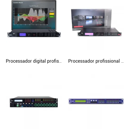
Processador digital profissional 2 entradas e 6 saídas de áudio
Processador profissional DSP de áudio digital V-360 Stage 3 em 6 saídas