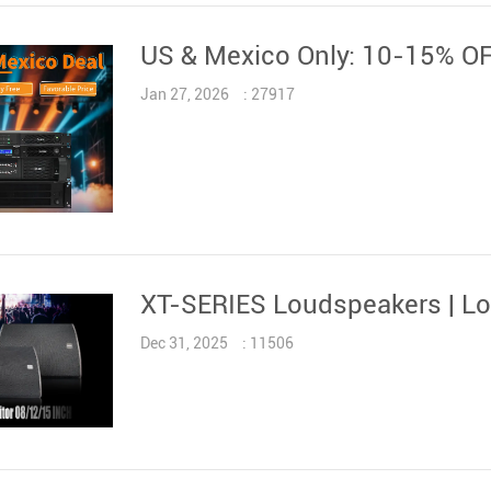
US & Mexico Only: 10-15% OFF
Jan 27, 2026
: 27917
XT-SERIES Loudspeakers | Loca
Dec 31, 2025
: 11506