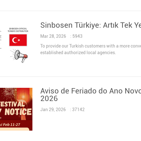
PROCESSADOR DE ÁUDIO
Controlador Distribuidor de Energia
Sinbosen Türkiye: Artık Tek Y
MICROFONE SEM FIO
COMBINAÇÃO DE ÁUDIO
Mar 28, 2026
: 5943
To provide our Turkish customers with a more conv
established authorized local agencies.
Aviso de Feriado do Ano Novo
2026
Jan 29, 2026
: 37142