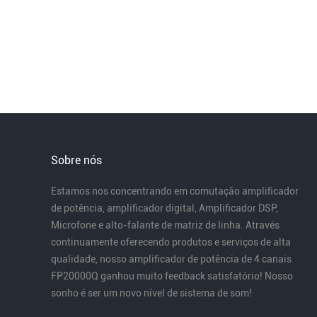
Sobre nós
Estamos nos concentrando em comutação amplificador
de potência, amplificador digital, Amplificador DSP,
Microfone e alto-falante de matriz de linha. Através
continuamente oferecendo produtos e serviços de alta
qualidade, nosso amplificador de potência de 4 canais
FP20000Q ganhou muito feedback satisfatório! Nosso
sonho é ser um novo nível de sistema de som!