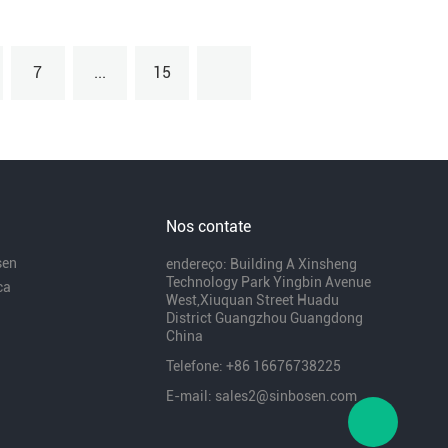
7
...
15
Nos contate
sen
endereço: Building A Xinsheng
Technology Park Yingbin Avenue
ca
West,Xiuquan Street Huadu
District Guangzhou Guangdong
China
Telefone: +86 16676738225
E-mail: sales2@sinbosen.com