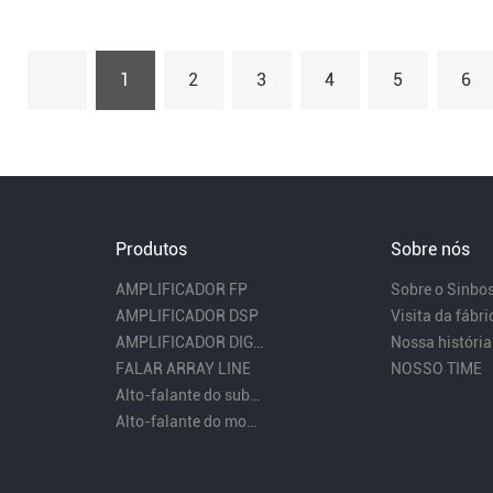
1
2
3
4
5
6
Produtos
Sobre nós
AMPLIFICADOR FP
Sobre o Sinbo
AMPLIFICADOR DSP
Visita da fábri
AMPLIFICADOR DIGITAL
Nossa história
FALAR ARRAY LINE
NOSSO TIME
Alto-falante do subwoofer
Alto-falante do monitor de palco