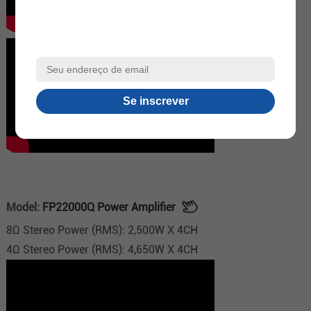
Model:
FP22000Q Power Amplifier
8Ω Stereo Power (RMS): 2,500W X 4CH
4Ω Stereo Power (RMS): 4,650W X 4CH