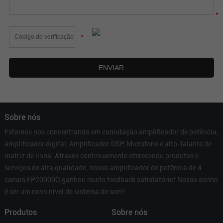
*
*
Sobre nós
Estamos nos concentrando em comutação amplificador de potência,
amplificador digital, Amplificador DSP, Microfone e alto-falante de
matriz de linha. Através continuamente oferecendo produtos e
serviços de alta qualidade, nosso amplificador de potência de 4
canais FP20000Q ganhou muito feedback satisfatório! Nosso sonho
é ser um novo nível de sistema de som!
Produtos
Sobre nós