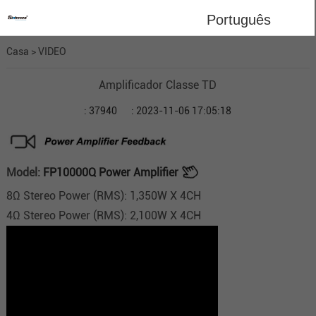
Português
Casa
>
VIDEO
Amplificador Classe TD
: 37940
: 2023-11-06 17:05:18
Model:
FP10000Q Power Amplifier
8Ω Stereo Power (RMS): 1,350W X 4CH
4Ω Stereo Power (RMS): 2,100W X 4CH