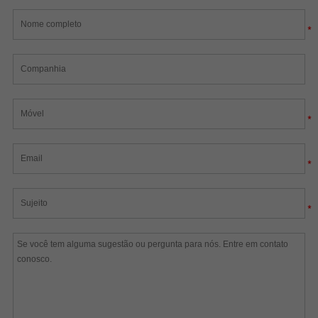
*
*
*
*