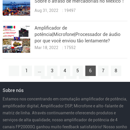
Sobre o atraso de mercadorias no México！
Aug 31, 2022
: 19497
Amplificador de
potência|Microfone|Processador de áudio
por que você enviou tão lentamente?
Mar 18, 2022
: 17552
1
...
3
4
5
6
7
8
9
...
15
Sobre nós
Estamos nos concentrando em comutação amplificador de potência,
amplificador digital, Amplificador DSP, Microfone e alto-falante de
matriz de linha. Através continuamente oferecendo produtos e
serviços de alta qualidade, nosso amplificador de potência de 4
canais FP20000Q ganhou muito feedback satisfatório! Nosso sonho