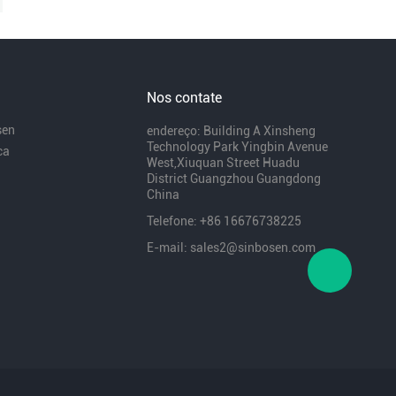
Nos contate
sen
endereço: Building A Xinsheng
Technology Park Yingbin Avenue
ca
West,Xiuquan Street Huadu
District Guangzhou Guangdong
China
Telefone: +86 16676738225
E-mail: sales2@sinbosen.com