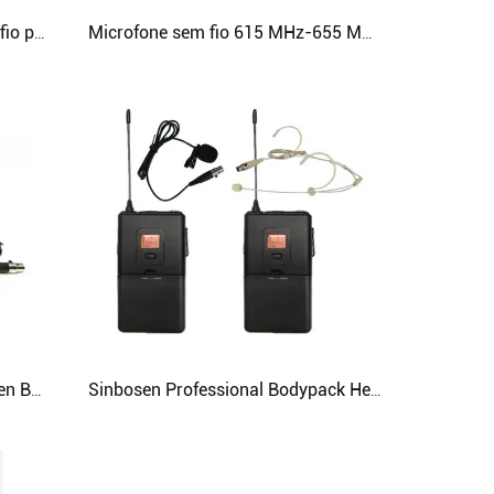
Sinbosen AD4D microfone sem fio profissional uhf fone de ouvido microfone de lapela
Microfone sem fio 615 MHz-655 MHz Ad4d Microfone profissional de palco para karaokê com 2 microfones de mão
Microfone condensador Sinbosen BETA98H microfone clip-on gooseneck para instrumento
Sinbosen Professional Bodypack Headset Microfone de lapela de lapela