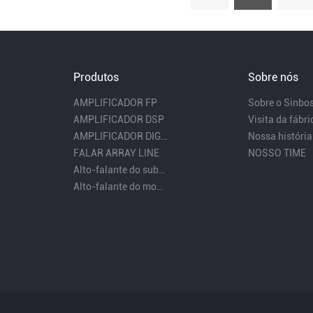
Produtos
Sobre nós
AMPLIFICADOR FP
Sobre o Sinbo
AMPLIFICADOR DSP
Visita da fábri
AMPLIFICADOR DIGITAL
Nossa história
FALAR ARRAY LINE
NOSSO TIME
Alto-falante do subwoofer
Alto-falante do monitor de palco