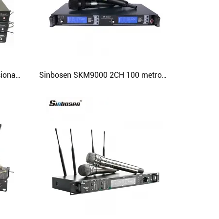
Sinbosen AXT220D UHF profissional de mão com microfone de lapela e microfone digital sem fio
Sinbosen SKM9000 2CH 100 metros de alcance UHF microfone profissional sem fio de mão