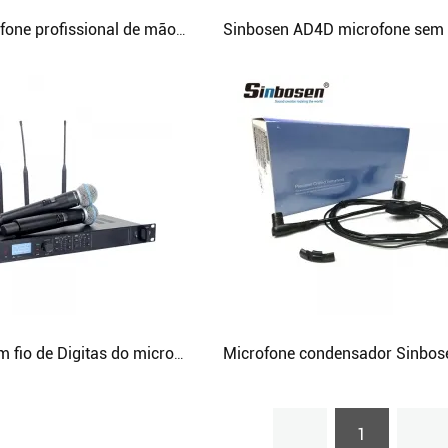
Novo microfone profissional de mão sem fio Sinbosen EW100G4
Sistema sem fio de Digitas do microfone dos sinais do RF do elevado desempenho
1