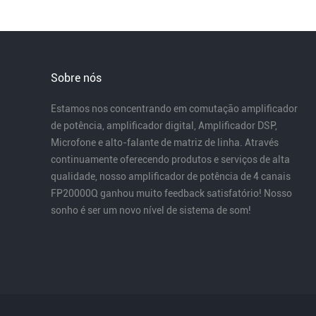
Sobre nós
Estamos nos concentrando em comutação amplificador
de potência, amplificador digital, Amplificador DSP,
Microfone e alto-falante de matriz de linha. Através
continuamente oferecendo produtos e serviços de alta
qualidade, nosso amplificador de potência de 4 canais
FP20000Q ganhou muito feedback satisfatório! Nosso
sonho é ser um novo nível de sistema de som!