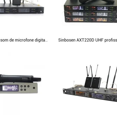
PROCESSADOR DE ÁUDIO
Controlador Distribuidor de Energia
MICROFONE SEM FIO
COMBINAÇÃO DE ÁUDIO
Sistema de som de microfone digital sem fio Sinbosen AXT220D com fone de ouvido microfone de lapela