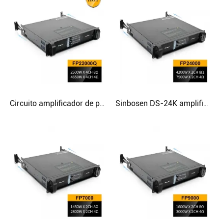
Circuito amplificador de potência de áudio de alta qualidade FP22000Q profissional de 4 canais para grandes eventos
Sinbosen DS-24K amplificador de alta potência profissional 2 canais amplificador de potência de 10000 watts para subwoofer de 18/21 polegadas