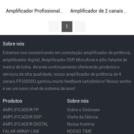
Amplificador Profissional de 2 Canais Dj Power Amplificador Linear de 1500 Watts
Amplificador de 2 canais Amplificador de karaokê de potência de 3000 watts para os melhores alto-falantes estéreo de line array
1
Sobre nós
Estamos nos concentrando em comutação amplificador de potência,
amplificador digital, Amplificador DSP, Microfone e alto-falante de
matriz de linha. Através continuamente oferecendo produtos e
serviços de alta qualidade, nosso amplificador de potência de 4
canais FP20000Q ganhou muito feedback satisfatório! Nosso sonho
é ser um novo nível de sistema de som!
Produtos
Sobre nós
AMPLIFICADOR FP
Sobre o Sinbosen
AMPLIFICADOR DSP
Visita da fábrica
AMPLIFICADOR DIGITAL
Nossa história
FALAR ARRAY LINE
NOSSO TIME