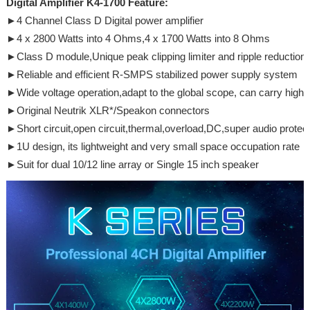
Digital Amplifier K4-1700 Feature:
►4 Channel Class D Digital power amplifier
►4 x 2800 Watts into 4 Ohms,4 x 1700 Watts into 8 Ohms
►Class D module,Unique peak clipping limiter and ripple reduction
►Reliable and efficient R-SMPS stabilized power supply system
►Wide voltage operation,adapt to the global scope, can carry high
►Original Neutrik XLR*/Speakon connectors
►Short circuit,open circuit,thermal,overload,DC,super audio protecti
►1U design, its lightweight and very small space occupation rate
►Suit for dual 10/12 line array or Single 15 inch speaker