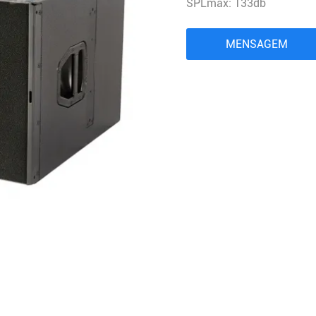
SPLmax: 133db
PROCESSADOR DE ÁUDIO
Controlador Distribuidor de Energia
MENSAGEM
MICROFONE SEM FIO
COMBINAÇÃO DE ÁUDIO