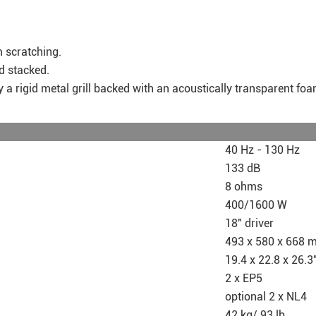
rom scratching.
ound stacked.
by a rigid metal grill backed with an acoustically transparent 
40 Hz - 130 Hz
133 dB
8 ohms
400/1600 W
18" driver
493 x 580 x 668 
19.4 x 22.8 x 26.3
2 x EP5
optional 2 x NL4
42 kg/ 93 lb