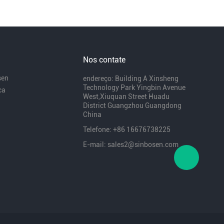
Nos contate
sen
endereço: Building A Xinsheng
Technology Park Yingbin Avenue
ca
West,Xiuquan Street Huadu
District Guangzhou Guangdong
China
Telefone: +86 16676738225
E-mail: sales2@sinbosen.com