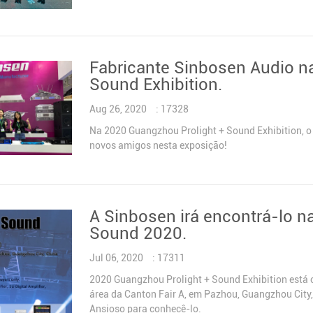
PROCESSADOR DE ÁUDIO
Controlador Distribuidor de Energia
MICROFONE SEM FIO
Fabricante Sinbosen Audio n
COMBINAÇÃO DE ÁUDIO
Sound Exhibition.
Aug 26, 2020
: 17328
Na 2020 Guangzhou Prolight + Sound Exhibition, 
novos amigos nesta exposição!
A Sinbosen irá encontrá-lo n
Sound 2020.
Jul 06, 2020
: 17311
2020 Guangzhou Prolight + Sound Exhibition está c
área da Canton Fair A, em Pazhou, Guangzhou City
Ansioso para conhecê-lo.